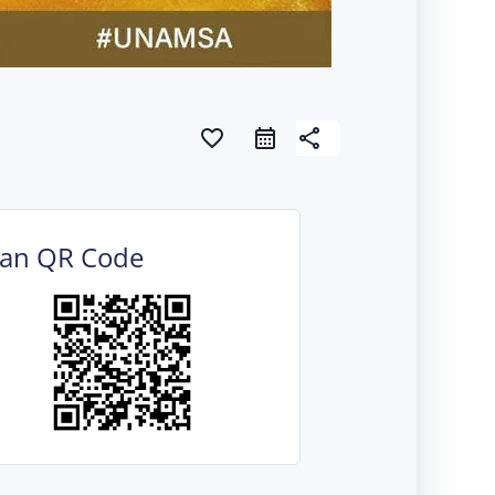
favorite_border
share
can QR Code