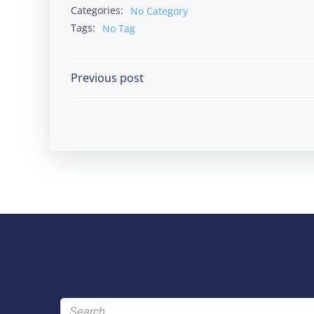
Categories:
No Category
Tags:
No Tag
Post
Previous post
navigation