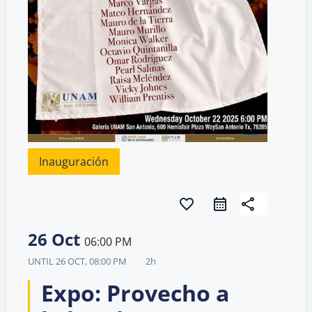
Inauguración
favorite_border
share
26 Oct
06:00 PM
UNTIL
26 OCT, 08:00 PM
2h
Expo: Provecho a