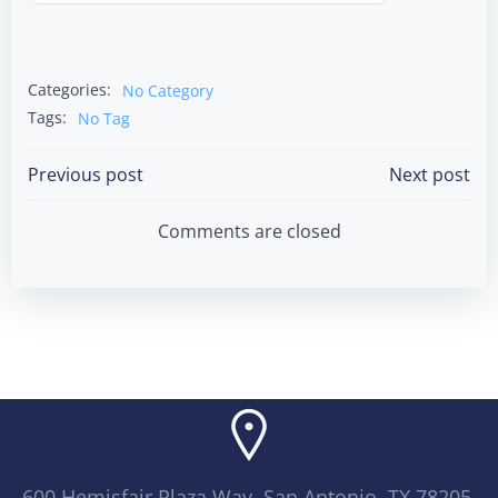
Categories:
No Category
Tags:
No Tag
Post
Post
Previous post
Next post
navigation
navigation
Comments are closed
600 Hemisfair Plaza Way, San Antonio, TX 78205,