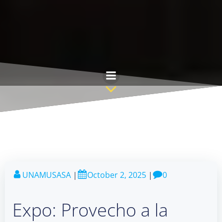
Skip
to
content
UNAMUSASA
|
October 2, 2025
|
0
Expo: Provecho a la