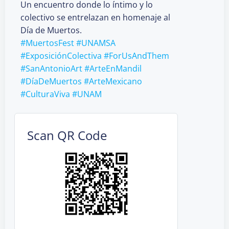
Un encuentro donde lo íntimo y lo
colectivo se entrelazan en homenaje al
Día de Muertos.
#MuertosFest
#UNAMSA
#ExposiciónColectiva
#ForUsAndThem
#SanAntonioArt
#ArteEnMandil
#DíaDeMuertos
#ArteMexicano
#CulturaViva
#UNAM
Scan QR Code