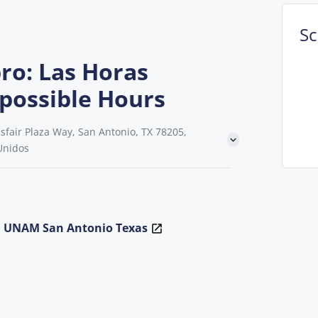
S
bro: Las Horas
mpossible Hours
fair Plaza Way, San Antonio, TX 78205,
Unidos
la UNAM San Antonio Texas