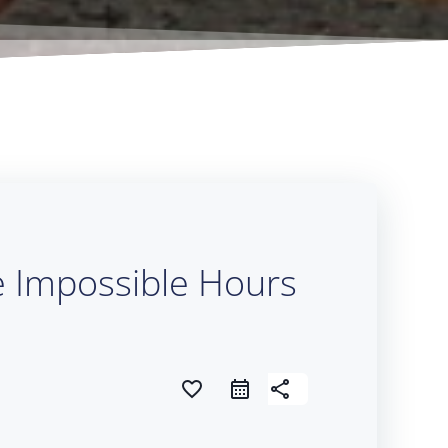
he Impossible Hours
favorite_border
share