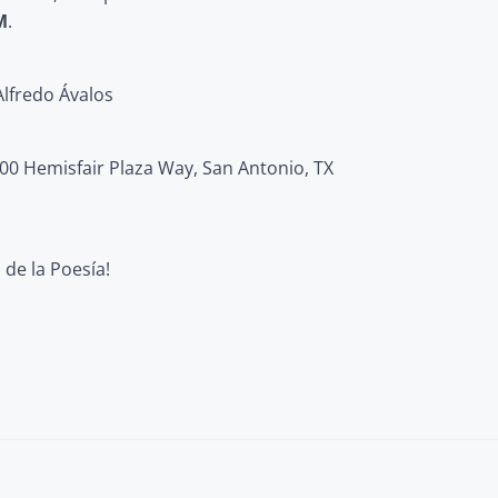
M
.
Alfredo Ávalos
00 Hemisfair Plaza Way, San Antonio, TX
 de la Poesía!
Post