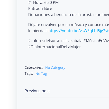
⏰ Hora: 6:30 PM
Entrada libre
Donaciones a beneficio de la artista son bi
Déjate envolver por su música y conoce más 
lo pierdas!
https://youtu.be/vsWSqf1d5jg?s
#coloresdelsur #ceciliazabala #MúsicaEn
#DiaInternacionalDeLaMujer
Categories:
No Category
Tags:
No Tag
Post
Previous post
navigation