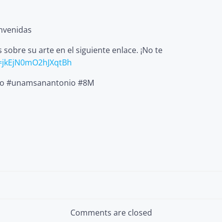
envenidas
sobre su arte en el siguiente enlace. ¡No te
i=jkEjN0mO2hJXqtBh
Vivo #unamsanantonio #8M
Post
navigation
Comments are closed