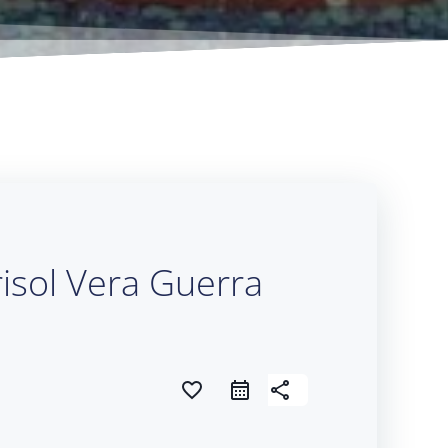
risol Vera Guerra
favorite_border
share