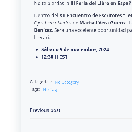
No te pierdas la
III Feria del Libro en Españ
Dentro del
XII Encuentro de Escritores “Le
Ojos bien abiertos
de
Marisol Vera Guerra
. 
Benítez
. Será una excelente oportunidad pa
literaria.
Sábado 9 de noviembre, 2024
12:30 H CST
Categories:
No Category
Tags:
No Tag
Post
Previous post
navigation