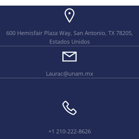
600 Hemisfair Plaza Way, San Antonio, TX 78205,
Estados Unidos
Laurac@unam.mx
+1 210-222-8626