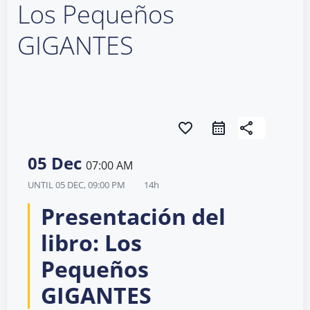
Los Pequeños
GIGANTES
favorite_border
share
05 Dec
07:00 AM
UNTIL
05 DEC, 09:00 PM
14h
Presentación del
libro: Los
Pequeños
GIGANTES