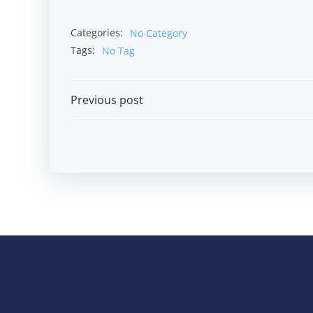
Categories:
No Category
Tags:
No Tag
Post
Previous post
navigation