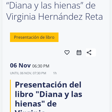
“Diana y las hienas” de
Virginia Hernández Reta
Presentación de libro
favorite_border
share
06 Nov
06:30 PM
UNTIL
06 NOV, 07:30 PM
1h
Presentación del
libro "Diana y las
hienas" de