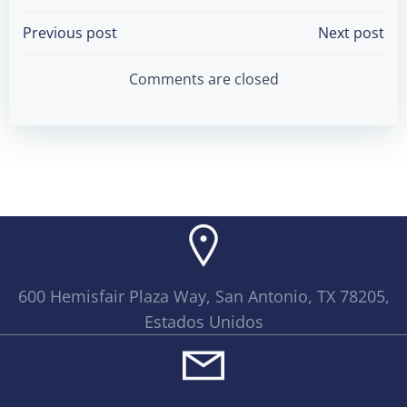
Post
Post
Previous post
Next post
navigation
navigation
Comments are closed
600 Hemisfair Plaza Way, San Antonio, TX 78205,
Estados Unidos