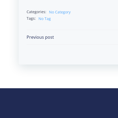
Categories:
No Category
Tags:
No Tag
Post
Previous post
navigation