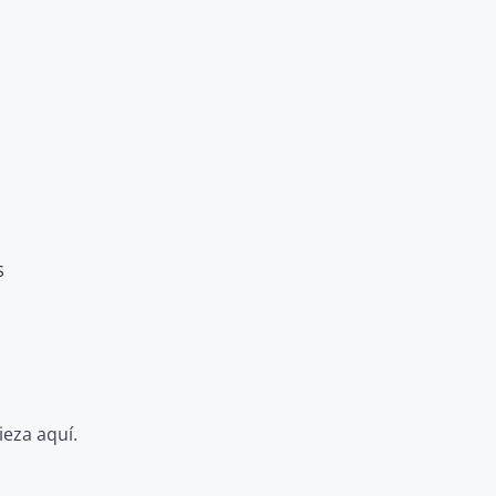
S
ieza aquí.