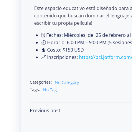
Este espacio educativo está diseñado para 
contenido que buscan dominar el lenguaje vi
escribir tu propia película!
🗓️ Fechas: Miércoles, del 25 de febrero 
🕕 Horario: 6:00 PM – 9:00 PM (5 sesiones
💲 Costo: $150 USD
🔗 Inscripciones:
https://pci.jotform.co
Categories:
No Category
Tags:
No Tag
Post
Previous post
navigation