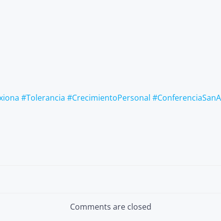
xiona
#Tolerancia
#CrecimientoPersonal
#ConferenciaSanA
Post
navigation
Comments are closed