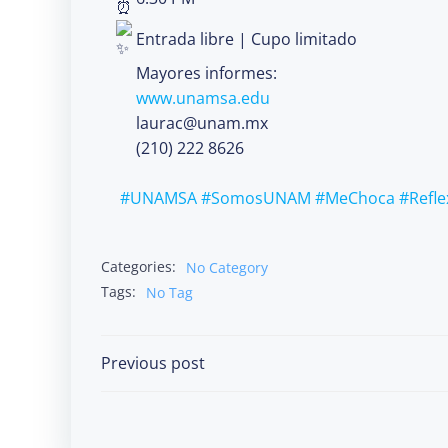
Entrada libre | Cupo limitado
Mayores informes:
www.unamsa.edu
laurac@unam.mx
(210) 222 8626
#UNAMSA
#SomosUNAM
#MeChoca
#Refle
Categories:
No Category
Tags:
No Tag
Post
Previous post
navigation