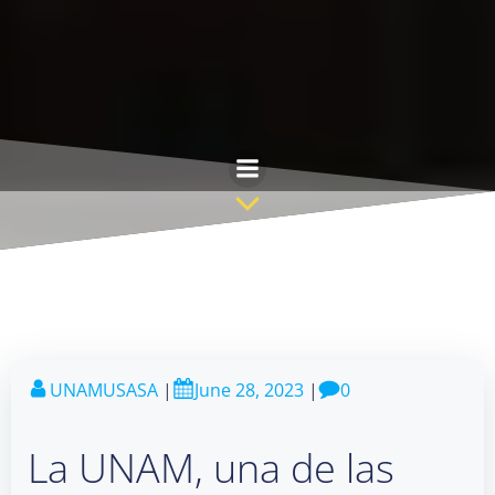
Skip
to
content
UNAMUSASA
|
June 28, 2023
|
0
La UNAM, una de las