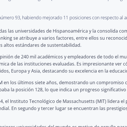
número 93, habiendo mejorado 11 posiciones con respecto al añ
das las universidades de Hispanoamérica y la consolida co
anking se atribuye a varios factores, entre ellos su recono
s altos estándares de sustentabilidad.
 opinión de 240 mil académicos y empleadores de todo el mu
adémica de las instituciones evaluadas. Es impresionante ver
os, Europa y Asia, destacando su excelencia en la educaci
AM en los últimos siete años, demostrando un compromiso c
paba la posición 128, lo que indica un progreso significativ
024, el Instituto Tecnológico de Massachusetts (MIT) lidera
undial. En segundo y tercer lugar se encuentran las prestigi
 mejores universidades del mundo es motivo de orgullo para