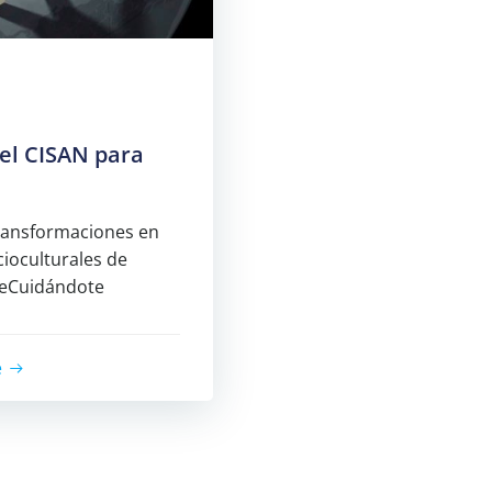
el CISAN para
transformaciones en
cioculturales de
ueCuidándote
e