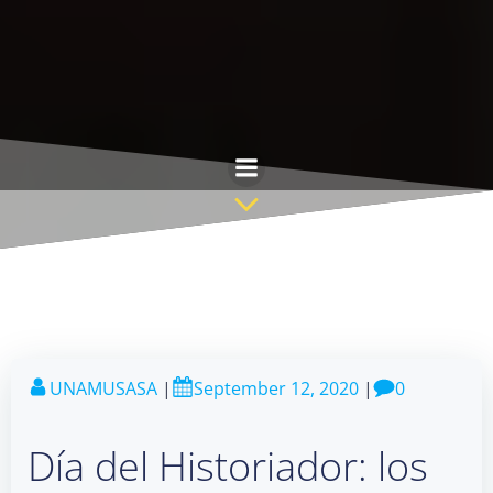
Skip
to
content
UNAMUSASA
|
September 12, 2020
|
0
Día del Historiador: los