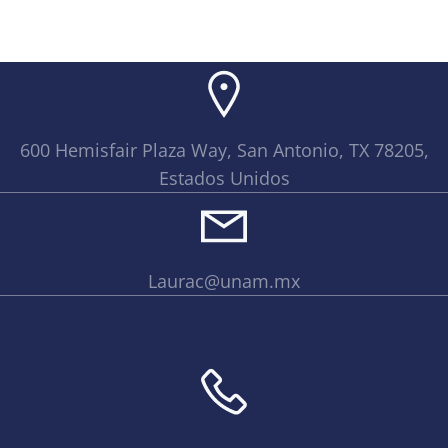
navigation
navigati
600 Hemisfair Plaza Way, San Antonio, TX 78205,
Estados Unidos
Laurac@unam.mx