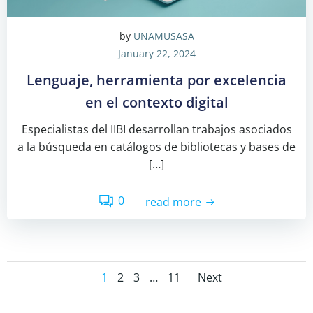
by
UNAMUSASA
January 22, 2024
Lenguaje, herramienta por excelencia
en el contexto digital
Especialistas del IIBI desarrollan trabajos asociados
a la búsqueda en catálogos de bibliotecas y bases de
[…]
0
read more
Posts
Posts
Page
Page
Page
Page
1
2
3
…
11
Next