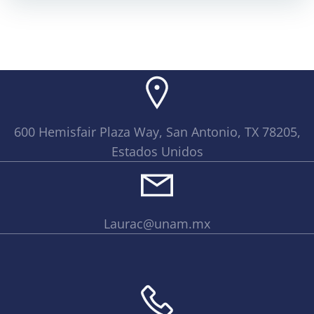
600 Hemisfair Plaza Way, San Antonio, TX 78205,
Estados Unidos
Laurac@unam.mx