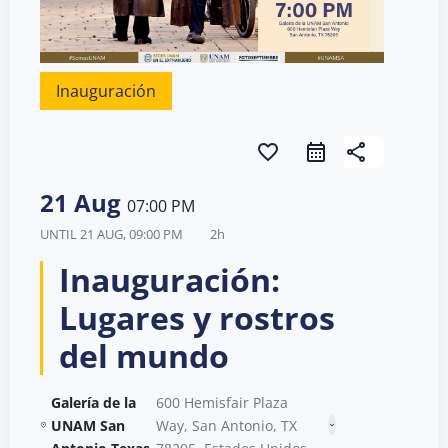
Inauguración
favorite_border
share
21 Aug
07:00 PM
UNTIL
21 AUG, 09:00 PM
2h
Inauguración:
Lugares y rostros
del mundo
Galería de la
600 Hemisfair Plaza
UNAM San
Way, San Antonio, TX