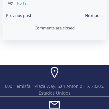
Tags:
No Tag
Post
Post
Previous post
Next post
navigation
navigation
Comments are closed
600 Hemisfair Plaza Way, San Antonio, TX 78205,
Estados Unidos