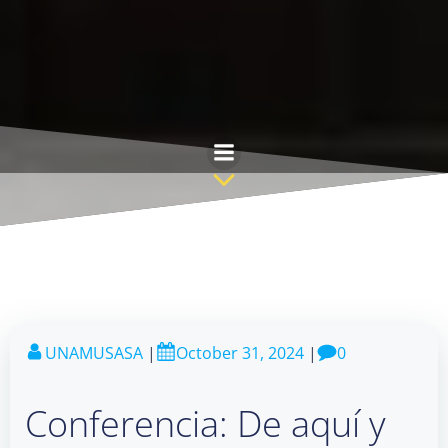
Skip
to
content
UNAMUSASA
|
October 31, 2024
|
0
Conferencia: De aquí y