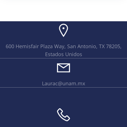
600 Hemisfair Plaza Way, San Antonio, TX 78205,
Estados Unidos
Laurac@unam.mx