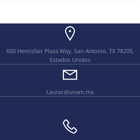
600 Hemisfair Plaza Way, San Antonio, TX 78205,
Estados Unidos
Laurac@unam.mx