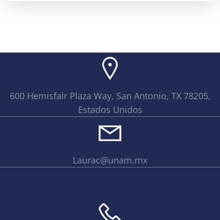
600 Hemisfair Plaza Way, San Antonio, TX 78205,
Estados Unidos
Laurac@unam.mx