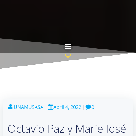
Skip
to
content
UNAMUSASA
|
April 4, 2022
|
0
Octavio Paz y Marie José