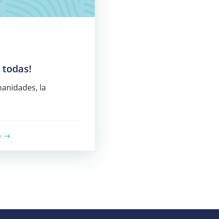
 todas!
umanidades, la
e