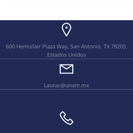
600 Hemisfair Plaza Way, San Antonio, TX 78205,
Estados Unidos
Laurac@unam.mx