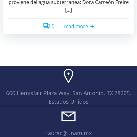
proviene del agua subterránea: Dora Carreón Freire
[…]
0
read more
600 Hemisfair Plaza Way, San Antonio, TX 78205,
Estados Unidos
Laurac@unam.mx