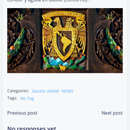
Categories:
Gaceta UNAM
NEWS
Tags:
No Tag
Post
Post
Previous post
Next post
navigation
navigation
No responses yet