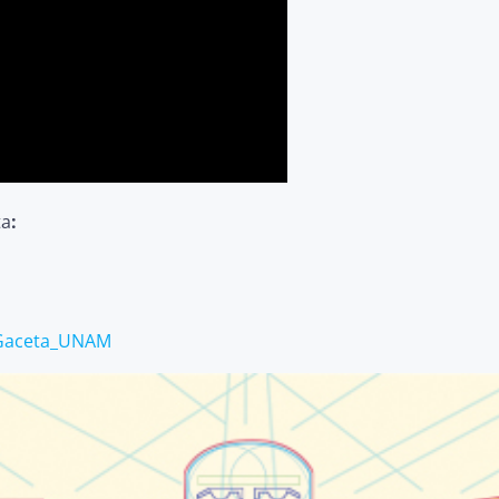
ta
:
aceta_UNAM