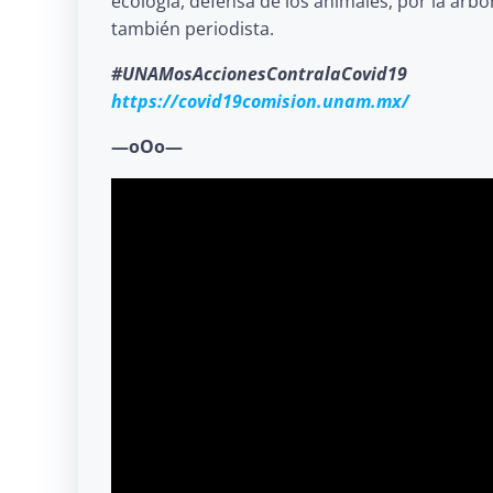
ecología, defensa de los animales, por la arbo
también periodista.
#UNAMosAccionesContralaCovid19
https://covid19comision.unam.mx/
—oOo—