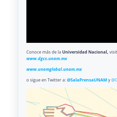
Conoce más de la
Universidad Nacional,
visi
www.dgcs.unam.mx
www.unamglobal.unam.mx
o sigue en Twitter a:
@SalaPrensaUNAM
y
@G