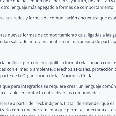
ortante que da sentido de esperanza y futuro, de amistad y ce
a otro lenguaje más apegado a formas de comportamiento il
evisa sus redes y formas de comunicación encuentra que est
estas nuevas formas de comportamiento que, ligadas a las ga
puedan salir adelante y encuentren un mecanismo de particip
a política, pero no en la política formal relacionada con lo
das con el medio ambiente, derechos sexuales, protección de
r parte de la Organización de las Naciones Unidas.
ca que para integrarlos se requiere crear un lenguaje común 
ara establecer contacto entre diversas comunidades.
cerse a partir del rock indígena, tratar de entender qué es
ilizarlo como una herramienta que permita conectar a esto