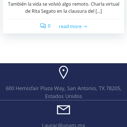
También la vida se volvió algo remoto. Charla virtual
de Rita Segato en la clausura del […]
0
read more
600 Hemisfair Plaza Way, San Antonio, TX 78205,
Estados Unidos
Laurac@unam.mx