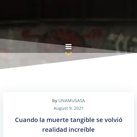
Skip
to
content
by
UNAMUSASA
August 9, 2021
Cuando la muerte tangible se volvió
realidad increíble