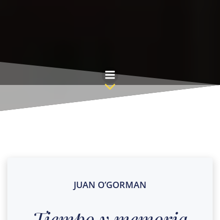
Skip
to
content
JUAN O’GORMAN
Tiempo y memoria