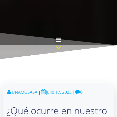
Saltar
al
contenido
UNAMUSASA
|
julio 17, 2023
|
0
¿Qué ocurre en nuestro