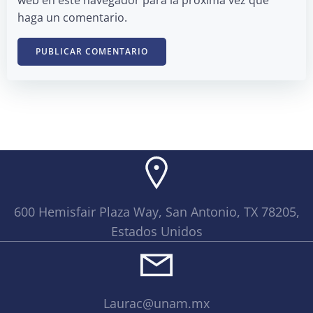
haga un comentario.
600 Hemisfair Plaza Way, San Antonio, TX 78205,
Estados Unidos
Laurac@unam.mx