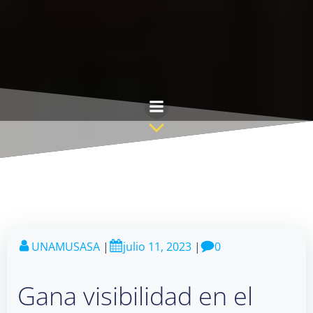
Saltar
al
contenido
UNAMUSASA
|
julio 11, 2023
|
0
Gana visibilidad en el