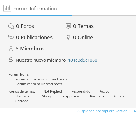
Forum Information
0
Foros
0
Temas
0
Publicaciones
0
Online
6
Miembros
Nuestro nuevo miembro:
104e3d5c1868
Forum Icons:
Forum contains no unread posts
Forum contains unread posts
Iconos de temas:
Not Replied
Respondido
Activo
Bien activo
Sticky
Unapproved
Resuleto
Private
Cerrado
Auspiciado por wpForo version 3.1.4