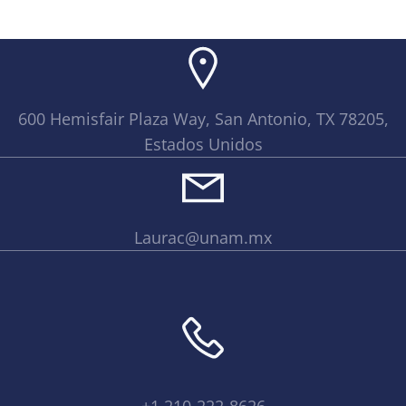
600 Hemisfair Plaza Way, San Antonio, TX 78205,
Estados Unidos
Laurac@unam.mx