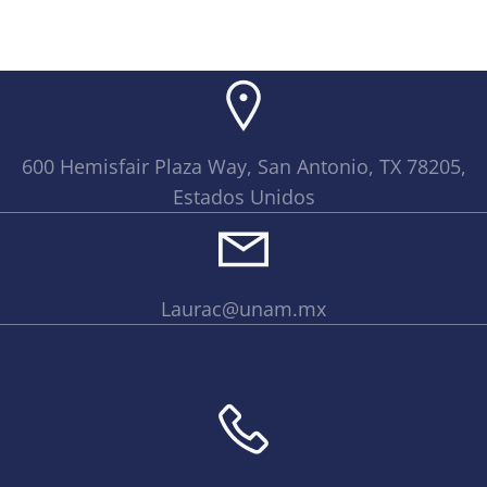
600 Hemisfair Plaza Way, San Antonio, TX 78205,
Estados Unidos
Laurac@unam.mx