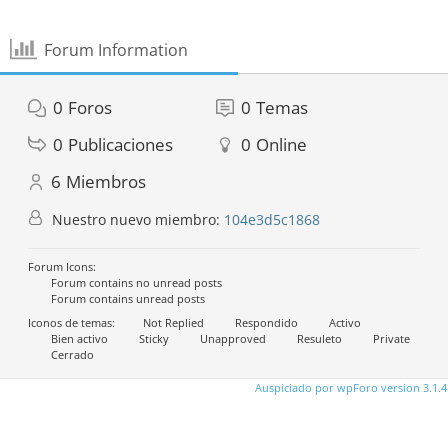
Forum Information
0
Foros
0
Temas
0
Publicaciones
0
Online
6
Miembros
Nuestro nuevo miembro:
104e3d5c1868
Forum Icons:
Forum contains no unread posts
Forum contains unread posts
Iconos de temas:
Not Replied
Respondido
Activo
Bien activo
Sticky
Unapproved
Resuleto
Private
Cerrado
Auspiciado por wpForo version 3.1.4