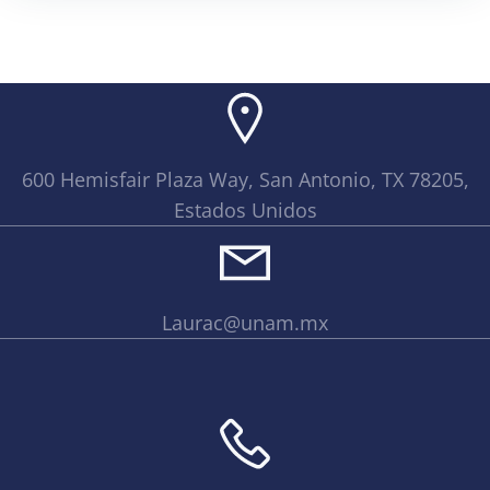
600 Hemisfair Plaza Way, San Antonio, TX 78205,
Estados Unidos
Laurac@unam.mx