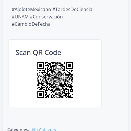
#AjoloteMexicano #TardesDeCiencia
#UNAM #Conservación
#CambioDeFecha
Scan QR Code
Categories:
No Category