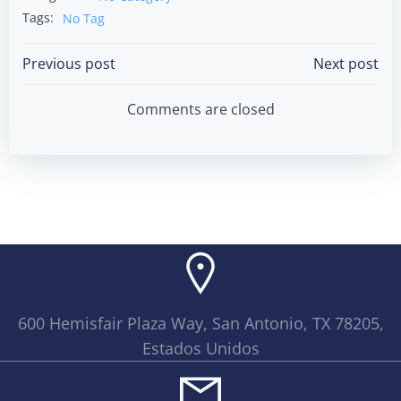
Tags:
No Tag
Post
Post
Previous post
Next post
navigation
navigation
Comments are closed
600 Hemisfair Plaza Way, San Antonio, TX 78205,
Estados Unidos