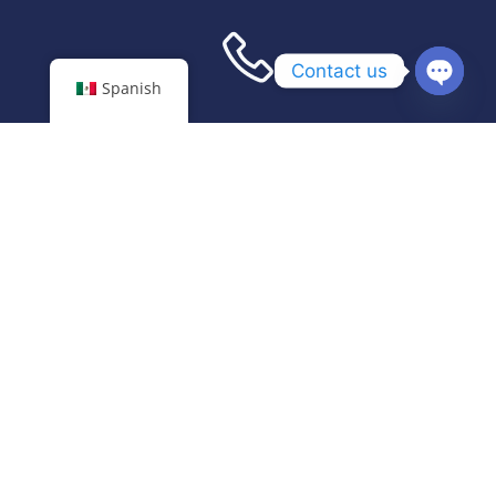
Contact us
Spanish
Open
chaty
+1 210-222-8626