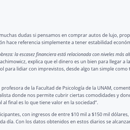
eja muchas dudas si pensamos en comprar autos de lujo, prop
n hace referencia simplemente a tener estabilidad económ
breza: la escasez financiera está relacionada con niveles más alt
achimowicz, explica que el dinero es un bien para llegar a la 
rol para lidiar con imprevistos, desde algo tan simple como
.
profesora de la Facultad de Psicología de la UNAM, comentó 
italista donde nos permite cubrir ciertas comodidades y d
l final es lo que tiene valor en la sociedad”.
ticipantes, con ingresos de entre $10 mil a $150 mil dólare
a día. Con los datos obtenidos en estos diarios se alcanzar