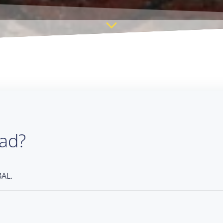
dad?
BAL.