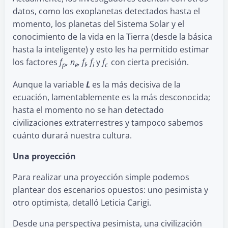
datos, como los exoplanetas detectados hasta el
momento, los planetas del Sistema Solar y el
conocimiento de la vida en la Tierra (desde la básica
hasta la inteligente) y esto les ha permitido estimar
los factores
f
, n
, f
, f
y
f
con cierta precisión.
p
e
l
i
c
Aunque la variable
L
es la más decisiva de la
ecuación, lamentablemente es la más desconocida;
hasta el momento no se han detectado
civilizaciones extraterrestres y tampoco sabemos
cuánto durará nuestra cultura.
Una proyección
Para realizar una proyección simple podemos
plantear dos escenarios opuestos: uno pesimista y
otro optimista, detalló Leticia Carigi.
Desde una perspectiva pesimista, una civilización