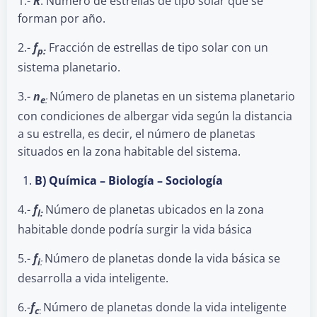
1.-
R
: Número de estrellas de tipo solar que se
forman por año.
2.-
f
Fracción de estrellas de tipo solar con un
p:
sistema planetario.
3.-
n
Número de planetas en un sistema planetario
e
:
con condiciones de albergar vida según la distancia
a su estrella, es decir, el número de planetas
situados en la zona habitable del sistema.
B) Química – Biología – Sociología
4.-
f
Número de planetas ubicados en la zona
l:
habitable donde podría surgir la vida básica
5.-
f
Número de planetas donde la vida básica se
i
:
desarrolla a vida inteligente.
6.-
f
Número de planetas donde la vida inteligente
c
: