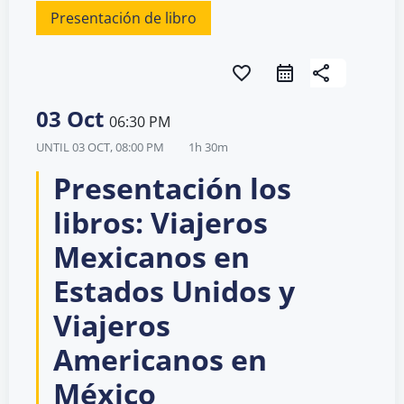
Presentación de libro
favorite_border
share
03 Oct
06:30 PM
UNTIL
03 OCT, 08:00 PM
1h 30m
Presentación los
libros: Viajeros
Mexicanos en
Estados Unidos y
Viajeros
Americanos en
México