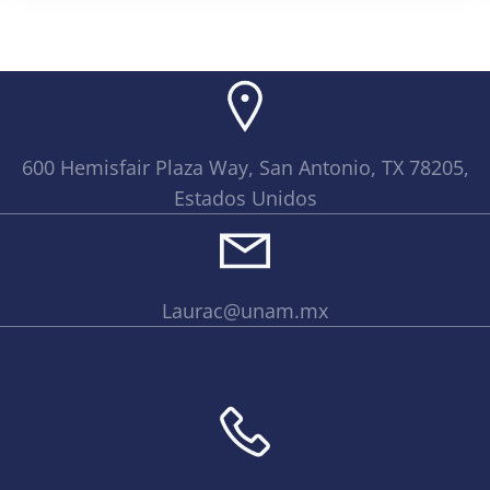
600 Hemisfair Plaza Way, San Antonio, TX 78205,
Estados Unidos
Laurac@unam.mx