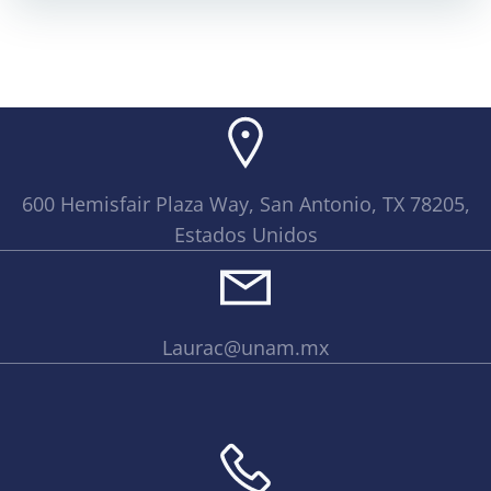
600 Hemisfair Plaza Way, San Antonio, TX 78205,
Estados Unidos
Laurac@unam.mx