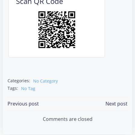
Scan QR Code
Categories:
No Category
Tags:
No Tag
Post
Post
Previous post
Next post
navigation
navigation
Comments are closed