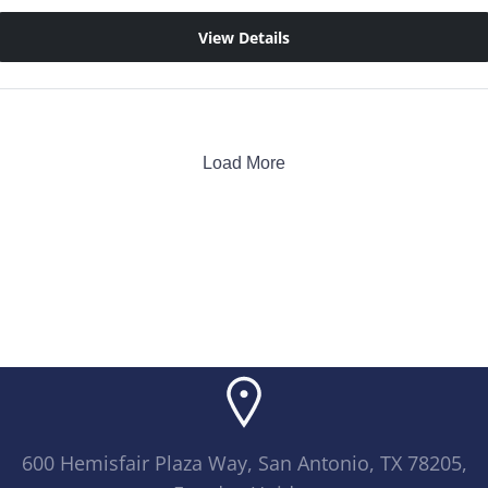
View Details
Load More
600 Hemisfair Plaza Way, San Antonio, TX 78205,