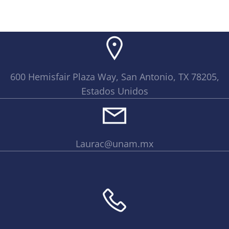
navigation
navigation
naviga
600 Hemisfair Plaza Way, San Antonio, TX 78205,
Estados Unidos
Laurac@unam.mx