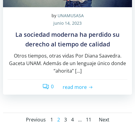
by
UNAMUSASA
junio 14, 2023
La sociedad moderna ha perdido su
derecho al tiempo de calidad
Otros tiempos, otras vidas Por Diana Saavedra.
Gaceta UNAM. Además de un lenguaje único donde
“ahorita” […]
0
read more
Posts
Posts
Posts
Page
Page
Page
Page
Page
Previous
1
2
3
4
…
11
Next