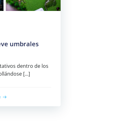
ueve umbrales
itativos dentro de los
ollándose […]
e