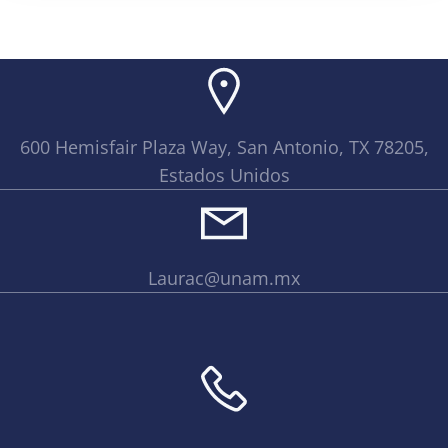
600 Hemisfair Plaza Way, San Antonio, TX 78205,
Estados Unidos
Laurac@unam.mx