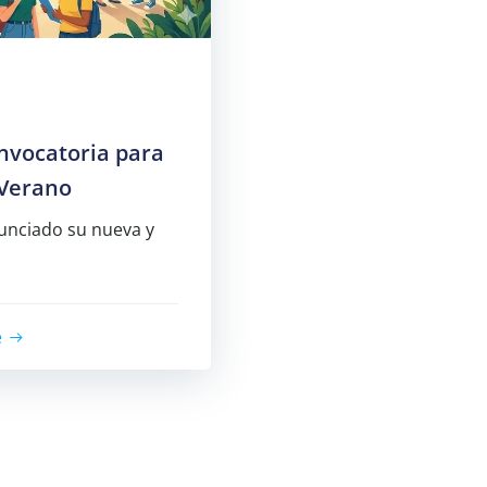
nvocatoria para
 Verano
unciado su nueva y
e