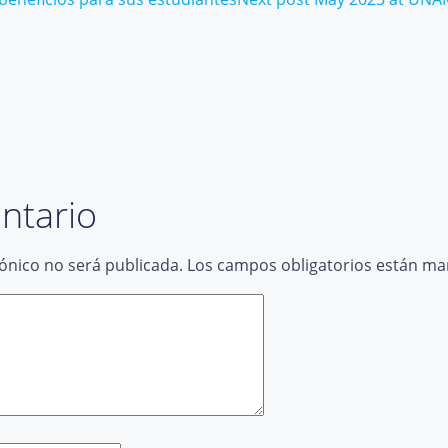
Post
navigation
ntario
rónico no será publicada.
Los campos obligatorios están m