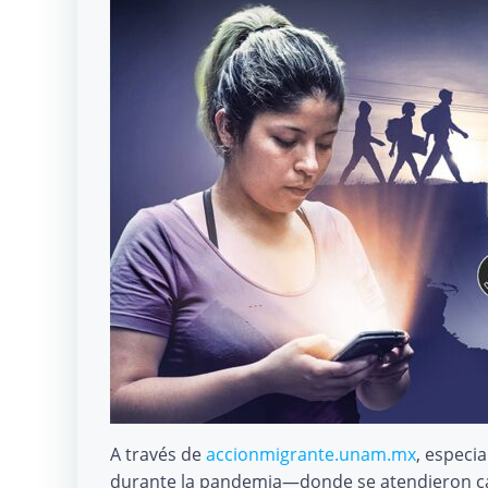
A través de
accionmigrante.unam.mx
, especi
durante la pandemia—donde se atendieron cas