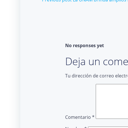
Post
navigation
No responses yet
Deja un come
Tu dirección de correo elect
Comentario
*