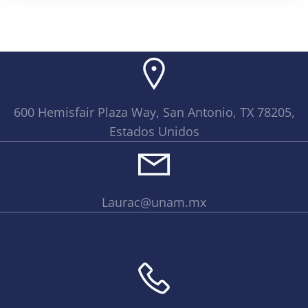
600 Hemisfair Plaza Way, San Antonio, TX 78205,
Estados Unidos
Laurac@unam.mx