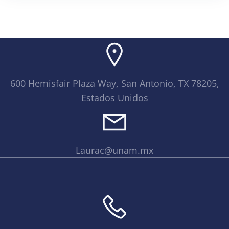
600 Hemisfair Plaza Way, San Antonio, TX 78205,
Estados Unidos
Laurac@unam.mx