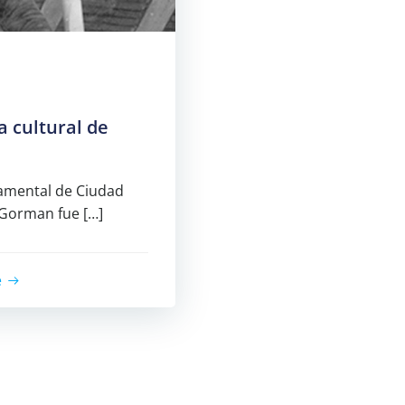
 cultural de
damental de Ciudad
’Gorman fue […]
e